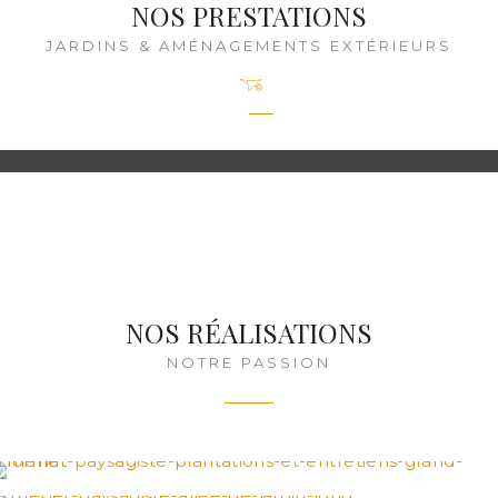
NOS PRESTATIONS
JARDINS & AMÉNAGEMENTS EXTÉRIEURS
JARDINS
PLANTATIONS
TERRASSES
MOBILIER
et
AMÉNAGEMENTS EXTÉRIEURS
et
ENTRETIEN
et
PISCINES
et
DÉCO DE JARDIN
NOS RÉALISATIONS
NOTRE PASSION