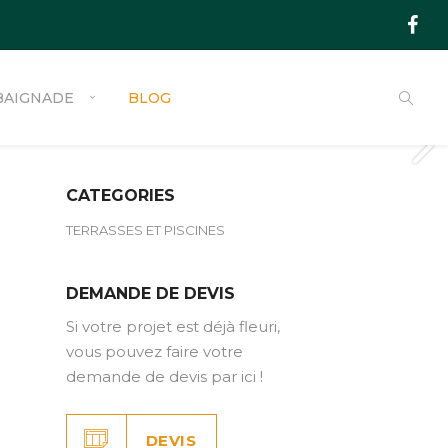
BAIGNADE
BLOG
CATEGORIES
TERRASSES ET PISCINES
MOBILIER DE JARDIN
S
LUMINAIRES D’EXTERIEURS
DEMANDE DE DEVIS
POTS ET BACS
Si votre projet est déjà fleuri,
vous pouvez faire votre
demande de devis par ici !
DEVIS