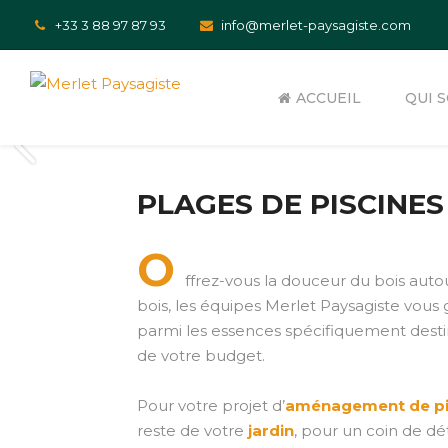
+33 3 88 97 87 93
info@merlet-paysagiste.com
ACCUEIL
QUI 
PLAGES DE PISCINES
TERRASSEMENT
ENTRETIEN
O
CLÔTURES ET MURETS
TOITURES 
ffrez-vous la douceur du bois auto
bois, les équipes Merlet Paysagiste vous
ESCALIER EXTÉRIEUR
MURS VÉGÉ
parmi les essences spécifiquement destinée
de votre budget.
ENTRÉE DE GARAGE
TALUS VÉG
AMÉNAGEMENT DE COUR
GAZONS
Pour votre projet d’
aménagement de pi
reste de votre
jardin
, pour un coin de dé
ABRI DE JARDIN ET CARPORT
ARBRES ET