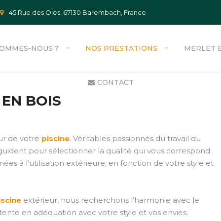
45 Rue des Oies, 67130 Barembach, France
SOMMES-NOUS ?
NOS PRESTATIONS
MERLET 
CONTACT
 EN BOIS
 DE JARDIN
RÉALISATION DE PISCINES
VÉGÉTALISÉES
PLAGE DE PISCINES EN DALLE
ur de votre
piscine
. Véritables passionnés du travail du
 guident pour sélectionner la qualité qui vous correspond
TAUX
PLAGE DE PISCINE EN BOIS
s à l’utilisation extérieure, en fonction de votre style et
ÉTALISÉS
TERRASSES EN BOIS
TERRASSES EN DALLE
scine
extérieur, nous recherchons l’harmonie avec le
tente en adéquation avec votre style et vos envies.
 ARBUSTES